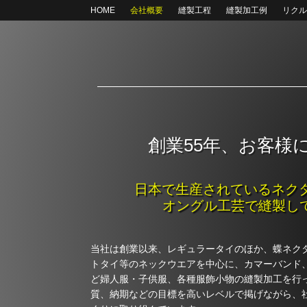
HOME
会社概要
縫製工程
縫製加工例
リクル
創業55年、お客様
日本で生産されているネクタ
オングル工芸で縫製し
当社は創業以来、レギュラータイのほか、蝶ネク
トタイ等のネックウエアを中心に、カマーバンド
ど婦人服・子供服、各種服飾小物の縫製加工を行
質、納期などの目標を高いレベルで掲げながら、