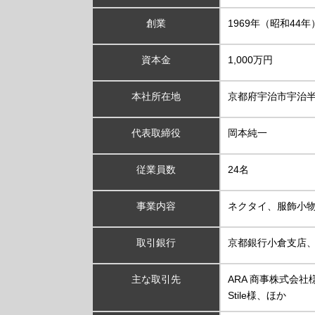
創業
1969年（昭和44年
資本金
1,000万円
本社所在地
京都府宇治市宇治
代表取締役
岡本純一
従業員数
24名
事業内容
ネクタイ、服飾小
取引銀行
京都銀行小倉支店
主な取引先
ARA 商事株式会
Stile様、ほか