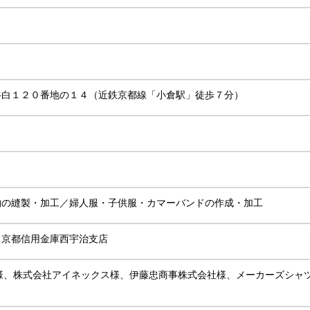
）
半白１２０番地の１４（近鉄京都線「小倉駅」徒歩７分）
物の縫製・加工／婦人服・子供服・カマーバンドの作成・加工
、京都信用金庫西宇治支店
社様、株式会社アイネックス様、伊藤忠商事株式会社様、メーカーズシャ