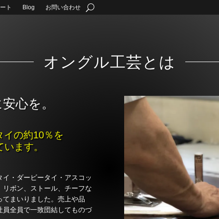
ート
Blog
お問い合わせ
オングル工芸とは
に安心を。
イの約10％を
ています。
タイ・ダービータイ・アスコッ
、リボン、ストール、チーフな
ってまいりました。売上や品
社員全員で一致団結してものづ